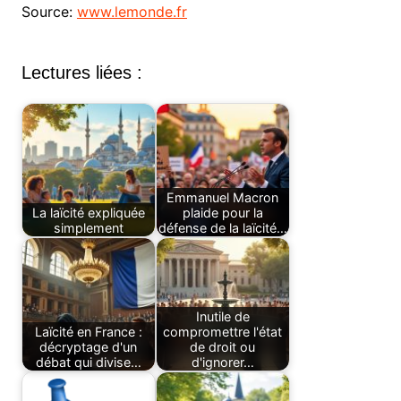
Source:
www.lemonde.fr
Lectures liées :
Emmanuel Macron
La laïcité expliquée
plaide pour la
simplement
défense de la laïcité…
Inutile de
Laïcité en France :
compromettre l'état
décryptage d'un
de droit ou
débat qui divise…
d'ignorer…