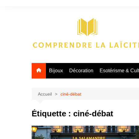
Aller
au
contenu
Bijoux
Décoration
Esotérisme & Cul
Accueil
ciné-débat
Étiquette :
ciné-débat