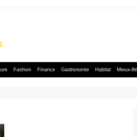
ture
Fashion
Finance
Gastronomie
Habitat
Mieux-êt