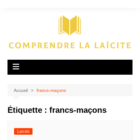
Aller
au
contenu
Accueil
francs-maçons
Étiquette :
francs-maçons
Laïcité