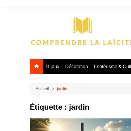
Aller
au
contenu
Bijoux
Décoration
Esotérisme & Cul
Accueil
jardin
Étiquette :
jardin