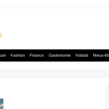
ture
Fashion
Finance
Gastronomie
Habitat
Mieux-êt