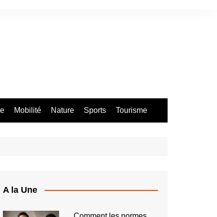
re
Mobilité
Nature
Sports
Tourisme
A la Une
Comment les normes