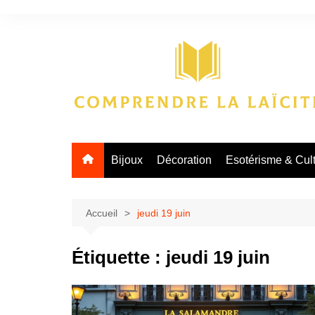
Aller
au
contenu
Bijoux
Décoration
Esotérisme & Cul
Accueil
jeudi 19 juin
Étiquette :
jeudi 19 juin