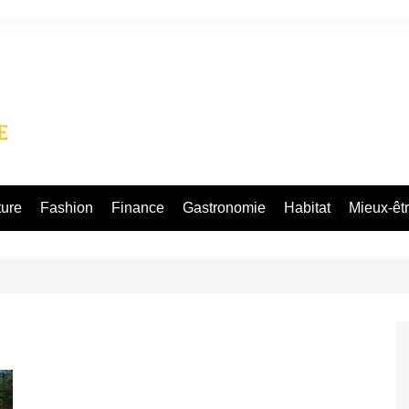
ture
Fashion
Finance
Gastronomie
Habitat
Mieux-êt