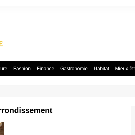
ture
Fashion
Finance
Gastronomie
Habitat
Mieux-êt
arrondissement