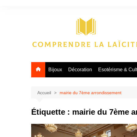
Aller
au
contenu
Bijoux
Décoration
Esotérisme & Cul
Accueil
mairie du 7ème arrondissement
Étiquette :
mairie du 7ème 