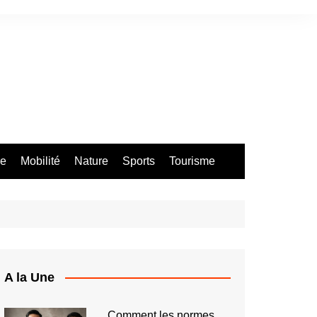
re
Mobilité
Nature
Sports
Tourisme
A la Une
Comment les normes