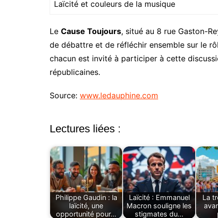
Laïcité et couleurs de la musique
Le
Cause Toujours
, situé au 8 rue Gaston-Re
de débattre et de réfléchir ensemble sur le rô
chacun est invité à participer à cette discussi
républicaines.
Source:
www.ledauphine.com
Lectures liées :
Philippe Gaudin : la
Laïcité : Emmanuel
La t
laïcité, une
Macron souligne les
avan
opportunité pour…
stigmates du…