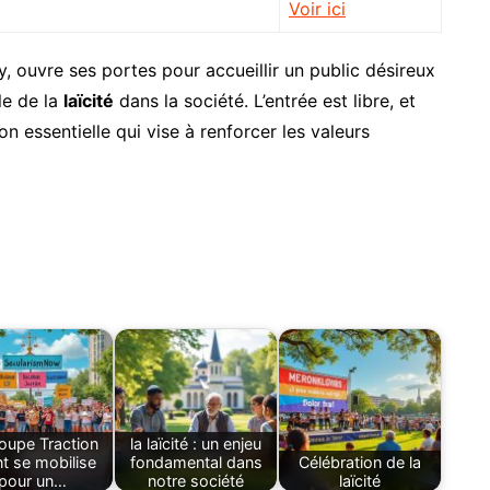
Voir ici
y, ouvre ses portes pour accueillir un public désireux
le de la
laïcité
dans la société. L’entrée est libre, et
on essentielle qui vise à renforcer les valeurs
roupe Traction
la laïcité : un enjeu
t se mobilise
fondamental dans
Célébration de la
pour un…
notre société
laïcité