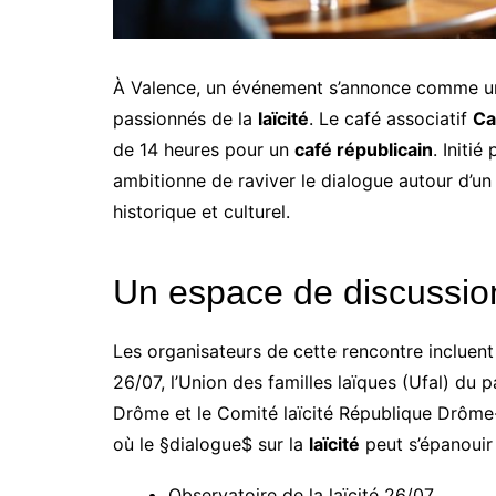
À Valence, un événement s’annonce comme un
passionnés de la
laïcité
. Le café associatif
Ca
de 14 heures pour un
café républicain
. Initi
ambitionne de raviver le dialogue autour d’un
historique et culturel.
Un espace de discussio
Les organisateurs de cette rencontre incluent
26/07, l’Union des familles laïques (Ufal) du 
Drôme et le Comité laïcité République Drôme-
où le §dialogue$ sur la
laïcité
peut s’épanouir 
Observatoire de la laïcité 26/07