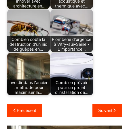
innover avec
acoustique et
l'architecture en…
thermique avec…
Combien coûte la
Plomberie d'urgence
destruction d'un nid
à Vitry-sur-Seine -
de guêpes en…
L'importance…
Investir dans l'ancien
Combien prévoir
: méthode pour
pour un projet
maximiser la…
d’installation de…
Navigation
Précédent
Suivant
de
l’article