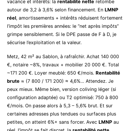
vacance et intérêts: la
rentabilité nette
retombe
autour de 3,2 à 3,6% selon financement. En
LMNP
réel
, amortissements + intérêts réduisent fortement
l’impôt les premières années: le “net après impôts”
grimpe sensiblement. Si le DPE passe de F à D, je
sécurise l’exploitation et la valeur.
Metz, 42 m² au Sablon, à rafraîchir. Achat 140 000
€, notaire ~8%, travaux + mobilier 20 000 €. Total
~171 200 €. Loyer meublé: 650 €/mois.
Rentabilité
brute
≈ (7 800 / 171 200) ≈ 4,6%… Attendez. Je
peux mieux. Même bien, version coliving léger (si
configuration adaptée) ou T2 optimisé: 750 à 800
€/mois. On passe alors à 5,3 – 5,6% brut. Et sur
certaines adresses plus tendues ou surfaces plus
petites, on atteint 6%+ sans forcer. Avec
LMNP
au
réel, l’impôt se fait discret, la
rentabilité nette