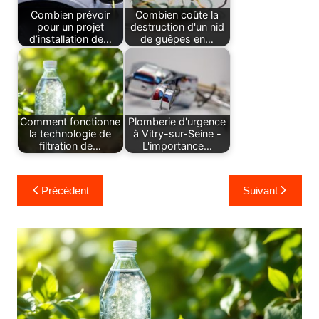
Combien prévoir
Combien coûte la
pour un projet
destruction d'un nid
d’installation de…
de guêpes en…
Comment fonctionne
Plomberie d'urgence
la technologie de
à Vitry-sur-Seine -
filtration de…
L'importance…
Navigation
Précédent
Suivant
de
l’article