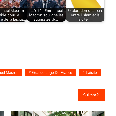
nuel Macron
Laïcité : Emmanuel
Exploration des liens
aide pour la
Macron souligne les
entre l'islam et la
e de la laïcité…
stigmates du…
laïcité :…
el Macron
Grande Loge De France
Laïcité
Suivant