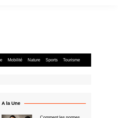
re
Mobilité
Nature
Sports
Tourisme
A la Une
Comment les normes