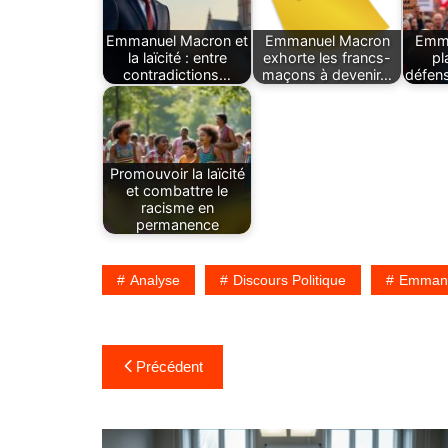
Emmanuel Macron et
Emmanuel Macron
Emma
la laïcité : entre
exhorte les francs-
pl
contradictions…
maçons à devenir…
défens
Promouvoir la laïcité
et combattre le
racisme en
permanence
Analyse
Discours Politique
Emmanu
Navigation
Précédent
de
l’article