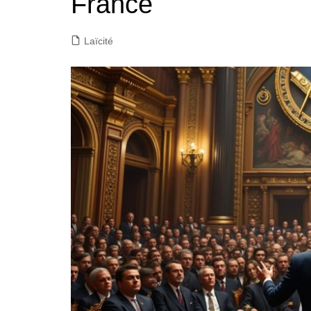
France
Laïcité