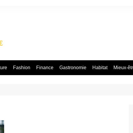
ture
Fashion
Finance
Gastronomie
Habitat
Mieux-êt