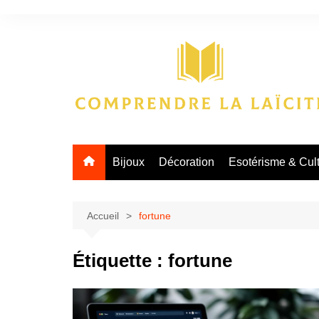
Aller
au
contenu
Bijoux
Décoration
Esotérisme & Cul
Accueil
fortune
Étiquette :
fortune