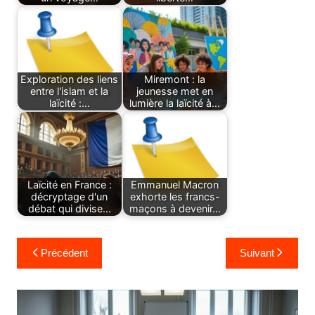
Exploration des liens
Miremont : la
entre l'islam et la
jeunesse met en
laïcité :…
lumière la laïcité à…
Laïcité en France :
Emmanuel Macron
décryptage d'un
exhorte les francs-
débat qui divise…
maçons à devenir…
Navigation
Précédent
Suivant
de
l’article