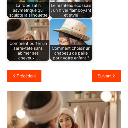
La robe satin
Le manteau écossais
asymétrique qui
: un hiver flamboyant
sculpte la silhouette
et stylé
Comment porter un
serre-tête sans
Comment choisir un
abîmer ses
chapeau de paille
cheveux…
pour votre enfant ?
Navigation
Précédent
Suivant
de
l’article