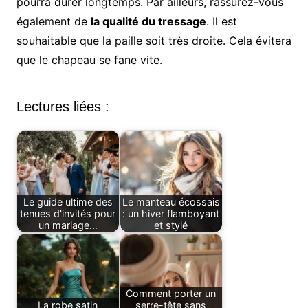
pourra durer longtemps. Par ailleurs, rassurez-vous
également de
la qualité du tressage
. Il est
souhaitable que la paille soit très droite. Cela évitera
que le chapeau se fane vite.
Lectures liées :
Le guide ultime des
Le manteau écossais
tenues d'invités pour
: un hiver flamboyant
un mariage…
et stylé
Comment porter un
La robe satin
serre-tête sans