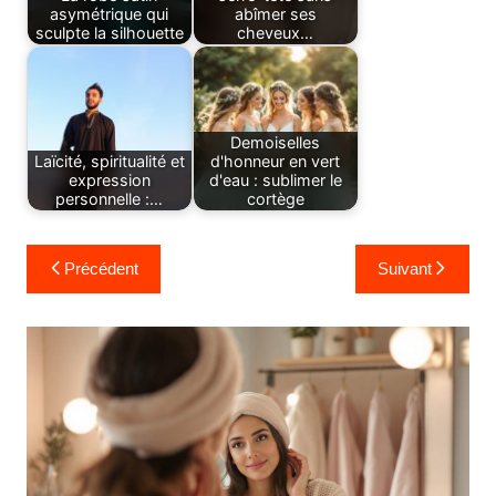
asymétrique qui
abîmer ses
sculpte la silhouette
cheveux…
Demoiselles
Laïcité, spiritualité et
d'honneur en vert
expression
d'eau : sublimer le
personnelle :…
cortège
Navigation
Précédent
Suivant
de
l’article