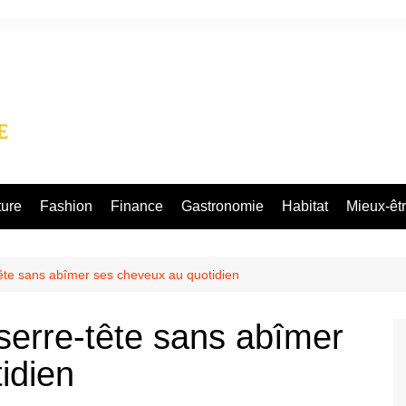
ture
Fashion
Finance
Gastronomie
Habitat
Mieux-êt
ête sans abîmer ses cheveux au quotidien
erre-tête sans abîmer
idien