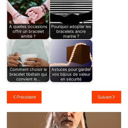
A quelles occasions
Pourquoi adopter les
offrir un bracelet
bracelets ancre
amitié ?
marine ?
Comment choisir le
Astuces pour garder
bracelet tibétain qui
vos bijoux de valeur
convient le…
en sécurité
Navigation
Précédent
Suivant
de
l’article