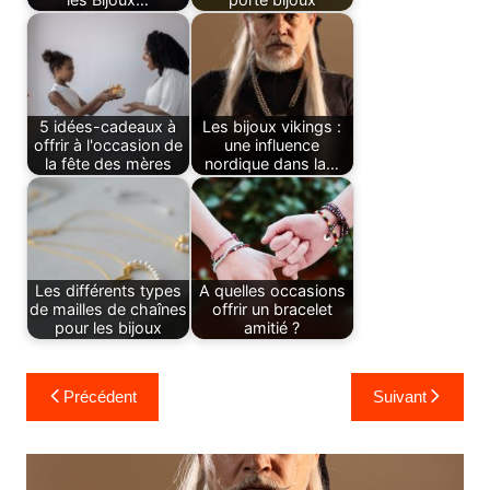
5 idées-cadeaux à
Les bijoux vikings :
offrir à l'occasion de
une influence
la fête des mères
nordique dans la…
Les différents types
A quelles occasions
de mailles de chaînes
offrir un bracelet
pour les bijoux
amitié ?
Navigation
Précédent
Suivant
de
l’article