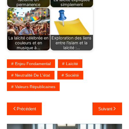
permanence
simplement
La laïcité célébrée en
Exploration des liens
couleurs et en
entre l'islam et la
musique à…
laïcité :…
Enjeu Fondamental
Laïcité
Neutralité De L'état
Société
Valeurs Républicaines
Navigation
Précédent
Suivant
de
l’article