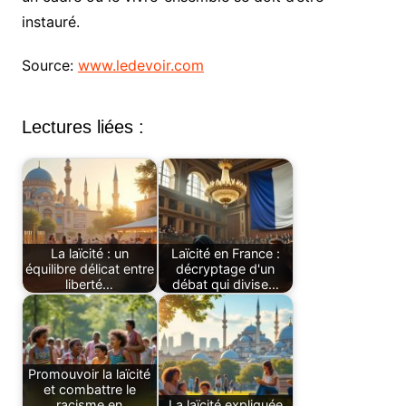
instauré.
Source:
www.ledevoir.com
Lectures liées :
La laïcité : un
Laïcité en France :
équilibre délicat entre
décryptage d'un
liberté…
débat qui divise…
Promouvoir la laïcité
et combattre le
racisme en
La laïcité expliquée