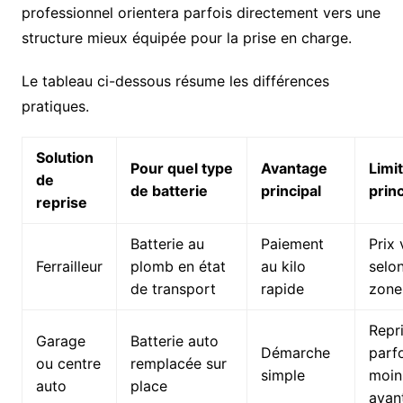
professionnel orientera parfois directement vers une
structure mieux équipée pour la prise en charge.
Le tableau ci-dessous résume les différences
pratiques.
Solution
Pour quel type
Avantage
Limi
de
de batterie
principal
prin
reprise
Batterie au
Paiement
Prix 
Ferrailleur
plomb en état
au kilo
selon
de transport
rapide
zone
Repr
Garage
Batterie auto
Démarche
parf
ou centre
remplacée sur
simple
moin
auto
place
avan