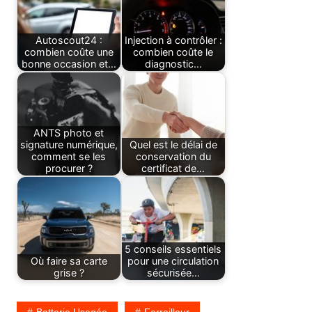
Autoscout24 :
Injection à contrôler :
combien coûte une
combien coûte le
bonne occasion et…
diagnostic…
ANTS photo et
signature numérique,
Quel est le délai de
comment se les
conservation du
procurer ?
certificat de…
5 conseils essentiels
Où faire sa carte
pour une circulation
grise ?
sécurisée…
Batterie Usagée
Ferrailleur