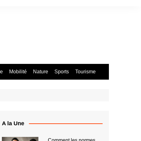
re
Mobilité
Nature
Sports
Tourisme
A la Une
Comment les normes