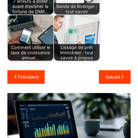
7 erreurs à éviter
avant d’estimer la
Bande de Bollinger :
fortune de GMK…
tout savoir
Comment utiliser le
Lissage de prêt
taux de croissance
immobilier : tout
annuel…
savoir à propos
Navigation
Précédent
Suivant
de
l’article