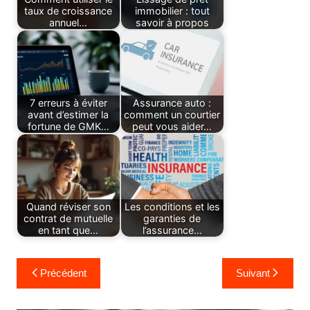
taux de croissance
immobilier : tout
annuel…
savoir à propos
7 erreurs à éviter
Assurance auto :
avant d’estimer la
comment un courtier
fortune de GMK…
peut vous aider…
Quand réviser son
Les conditions et les
contrat de mutuelle
garanties de
en tant que…
l’assurance…
Navigation
Précédent
Suivant
de